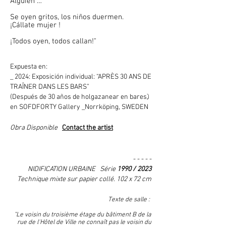
Alguien …
Se oyen gritos, los niños duermen.
¡Cállate mujer !
¡Todos oyen, todos callan!"
Expuesta en:
_ 2024: Exposición individual: “APRÈS 30 ANS DE
TRAÎNER DANS LES BARS”
)
(Después de 30 años de holgazanear en bares
en SOFDFORTY Gallery _Norrköping, SWEDEN
Obra Disponible
Contact the artist
- - - - -
NIDIFICATION URBAINE Série
1990 / 2023
Technique mixte sur papier collé. 102 x 72 cm
Texte de salle :
"Le voisin du troisième étage du bâtiment B de la
rue de l'Hôtel de Ville ne connaît pas le voisin du