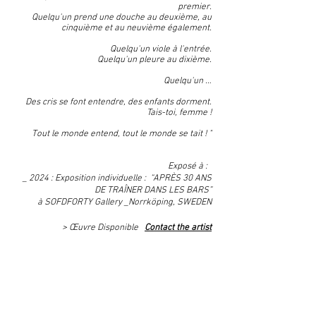
premier.
Quelqu'un prend une douche au deuxième, au
cinquième et au neuvième également.
Quelqu'un viole à l'entrée.
Quelqu'un pleure au dixième.
Quelqu'un …
Des cris se font entendre, des enfants dorment.
Tais-toi, femme !
Tout le monde entend, tout le monde se tait ! "
Exposé à :
_ 2024 : Exposition individuelle : “APRÈS 30 ANS
DE TRAÎNER DANS LES BARS”
à SOFDFORTY Gallery _Norrköping, SWEDEN
> Œuvre Disponible
Contact the artist
- - - - -
URBAN NESTING Series
1990 / 2023
Mixed technique on glued paper. 102 x 72 cm
Room text: