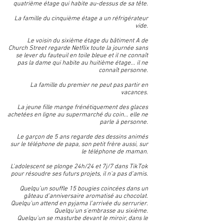
quatrième étage qui habite au-dessus de sa tête.
La famille du cinquième étage a un réfrigérateur
vide.
Le voisin du sixième étage du bâtiment A de
Church Street regarde Netflix toute la journée sans
se lever du fauteuil en toile bleue et il ne connaît
pas la dame qui habite au huitième étage... il ne
connaît personne.
La famille du premier ne peut pas partir en
vacances.
La jeune fille mange frénétiquement des glaces
achetées en ligne au supermarché du coin... elle ne
parle à personne.
Le garçon de 5 ans regarde des dessins animés
sur le téléphone de papa, son petit frère aussi, sur
le téléphone de maman.
L'adolescent se plonge 24h/24 et 7j/7 dans TikTok
pour résoudre ses futurs projets, il n'a pas d'amis.
Quelqu’un souffle 15 bougies coincées dans un
gâteau d’anniversaire aromatisé au chocolat.
Quelqu’un attend en pyjama l’arrivée du serrurier.
Quelqu'un s'embrasse au sixième.
Quelqu'un se masturbe devant le miroir, dans le