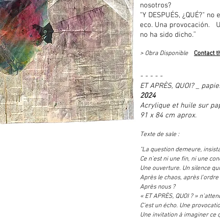
nosotros?
"Y DESPUÉS, ¿QUÉ?" no e
eco. Una provocación. U
"
no ha sido dicho.
> Obra Disponible
Contact th
- - - - -
ET APRÈS, QUOI? _ papie
2024
Acrylique et huile sur pa
91 x 84 cm aprox.
Texte de sale :
"La question demeure, insista
Ce n’est ni une fin, ni une con
Une ouverture. Un silence qu
Après le chaos, après l’ordre
Après nous ?
« ET APRÈS, QUOI ? » n’atten
C’est un écho. Une provocatio
Une invitation à imaginer ce q