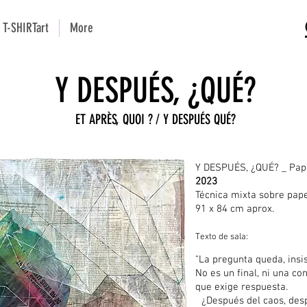
T-SHIRTart
More
Y DESPUÉS, ¿QUÉ?
ET APRÈS, QUOI ?
/
Y DESPUÉS QUÉ?
Y DESPUÉS, ¿QUÉ? _ Pap
2023
Técnica mixta sobre pape
91 x 84 cm aprox.
Texto de sala:
"La pregunta queda, insis
No es un final, ni una c
que exige respuesta.
¿Después del caos, des