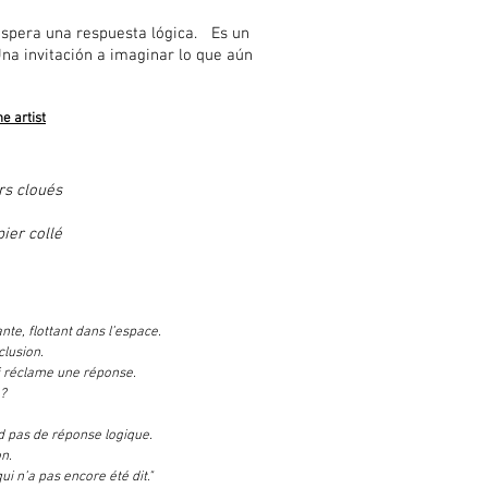
spera una respuesta lógica. Es un
na invitación a imaginar lo que aún
e artist
rs cloués
pier collé
nte, flottant dans l’espace.
clusion.
i réclame une réponse.
 ?
d pas de réponse logique.
n.
ui n’a pas encore été dit."