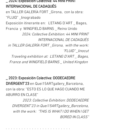
_ 2024: Exposición Colectiva: 44 MINI PRINT
INTERNACIONAL DE CADAQUÉS
en TALLER GALERÍA FORT _Girona, con la obra:
“FLUID” _linograbado
Exposición itinerante en: L’ETANG D’ART _ Bages,
Francia y
WINGFIELD BARNS _ Reino Unido
2024: Collective Exhibition: 44 MINI PRINT
INTERNACIONAL DE CADAQUÉS
in TALLER GALERÍA FORT _Girona, with the work:
“FLUID” _linocut
Traveling exhibition at: L’ETANG D’ART _ Bages,
France and
WINGFIELD BARNS _ United Kingdon
_ 2023: Exposición Colectiva: DODECAEDRE
DIVERGENT’23
en Quei15ARTgallery_Barcelona,
con la obra: “ESTO ES LO QUE HAGO CUANDO ME
ABURRO EN CLASE”
2023: Collective Exhibition: DODECAEDRE
DIVERGENT’23 in Quei15ARTgallery_Barcelona,
with the work: “THIS IS WHAT I DO WHEN I GET
BORED IN CLASS”
. . . . . . . . . . . . . . . . . . . . . . . . .