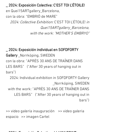
_ 2024: Exposición Colectiva: C'EST TOI L'ÉTOILE!
en Quei15ARTgallery_Barcelona,
con la obra: “EMBRIÓ de MARE”
2024: Collective Exhibition:
C'EST TOI L'ÉTOILE!
in
Quei15ARTgallery_Barcelona,
with the work: "MOTHER'S EMBRYO”
_ 2024: Exposición individual en SOFDFORTY
Gallery
_Norrköping, SWEDEN
con la obra: “APRÈS 30 ANS DE TRAÎNER DANS
LES BARS” (“After 30 years of hanging out in
bars”)
2024: Individual exhibition in SOFDFORTY Gallery
_Norrköping, SWEDEN
with the work: “APRÈS 30 ANS DE TRAÎNER DANS
LES BARS” (“After 30 years of hanging out in
bars”)
>> video galería inauguración >> video galeria
espacio
>> imagen Cartel